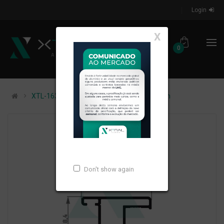
Login
X
0
XTL-163 - (1246) - PESO LINEAR: 0,271kg/m
Don't show again