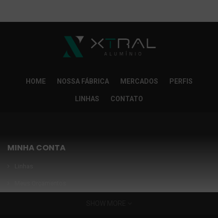
So Extra Slider: Não exitem itens para exibir!
×
HOME
NOSSA FÁBRICA
MERCADOS
PERFIS
LINHAS
CONTATO
MINHA CONTA
Linhas
Meus Orçamentos
Seja nosso parceiro
SHOW MORE
Condições Especiais