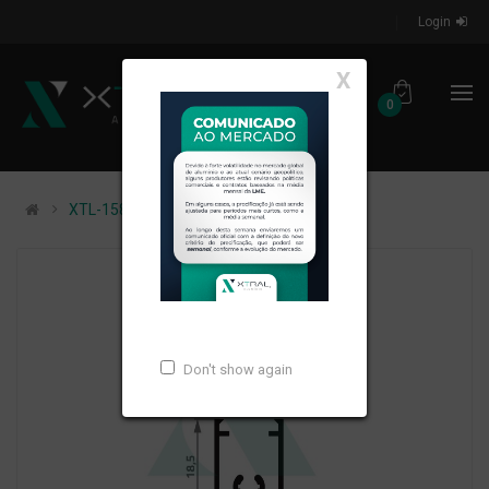
Login
X
0
XTL-158 - (64) - PESO LINEAR: 0,195kg/m
Don't show again