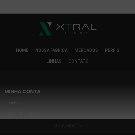
So Extra Slider: Não exitem itens para exibir!
×
HOME
NOSSA FÁBRICA
MERCADOS
PERFIS
LINHAS
CONTATO
MINHA CONTA
Linhas
Meus Orçamentos
Seja nosso parceiro
SHOW MORE
Condições Especiais