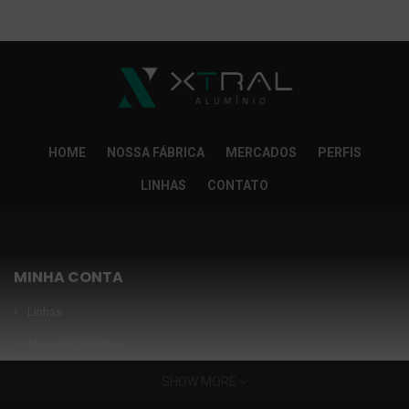
So Extra Slider: Não exitem itens para exibir!
×
HOME
NOSSA FÁBRICA
MERCADOS
PERFIS
LINHAS
CONTATO
MINHA CONTA
Linhas
Meus Orçamentos
Seja nosso parceiro
SHOW MORE
Condições Especiais