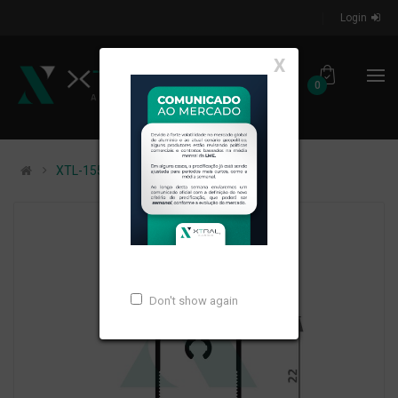
Login
X
0
XTL-155 - (65) - PESO LINEAR: 0,225kg/m
Don't show again