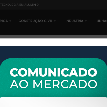
L TECNOLOGIA EM ALUMÍNIO.
BRICA
CONSTRUÇÃO CIVIL
INDÚSTRIA
LINH
XTL-141 - (DS-198) - PESO LI
0 comentários
Pedidos (0)
Disponível sob consulta
Taxas
R$ 0,00
Modelo:
MÓVEIS
Disponibilidade:
Em estoque