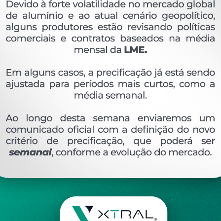
OVERVIEW
Perfil extrudado de alumínio para MÓVEIS, com p
Ver perfis relacionado
Etiquetas:
141- PESO LINEAR - KG/M
DS-198
K
DESCRIÇÃO
COMENTÁRIOS (0)