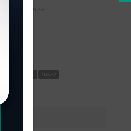
eso linear de 0,482kg/m.
s
G/M
MÓVEIS
0
482KG/M