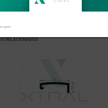
ar de 0,482kg/m.
ow again
OS RELACIONADOS