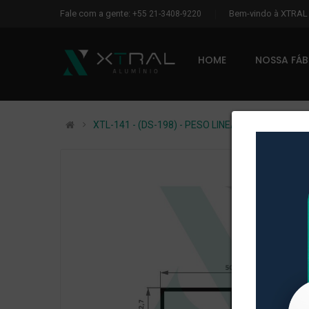
Fale com a gente:
Bem-vindo à XTRA
+55 21-3408-9220
HOME
NOSSA FÁ
XTL-141 - (DS-198) - PESO LINEAR: 0,482kg/m