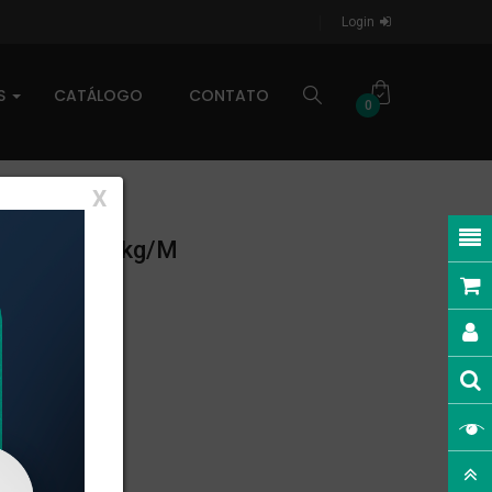
Login
AS
CATÁLOGO
CONTATO
0
X
NEAR: 0,482kg/m