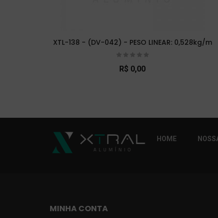
XTL-138 - (DV-042) - PESO LINEAR: 0,528kg/m
R$ 0,00
So Extra Slider: Não exitem itens para exibi
HOME
NOSSA
MINHA CONTA