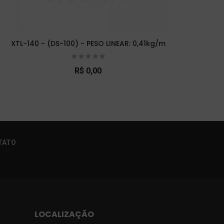
XTL-140 - (DS-100) - PESO LINEAR: 0,41kg/m
XTL-
R$ 0,00
×
TATO
LOCALIZAÇÃO