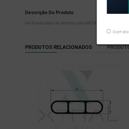
Descrição Do Produto
Perfil extrudado de alumínio para MÓVEIS, com peso line
Don't sh
PRODUTOS RELACIONADOS
PRODUT