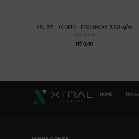
XTL-017 - (COR11) - PESO LINEAR: 0,321kg/m
R$ 0,00
So Extra Slider: Não exitem itens para exibi
HOME
NOSSA
MINHA CONTA