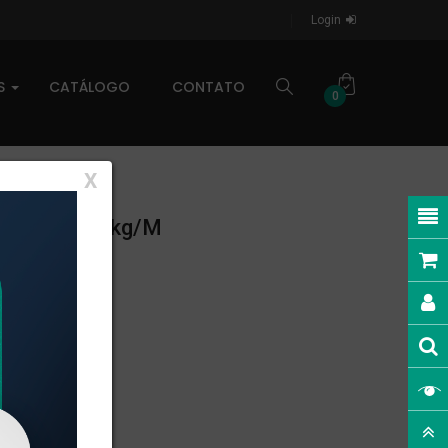
Login
AS
CATÁLOGO
CONTATO
0
X
NEAR: 0,187kg/m