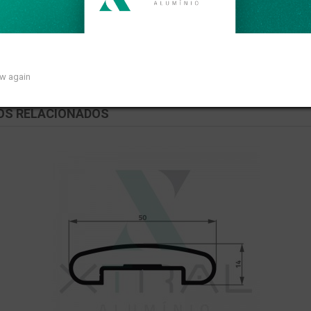
om peso linear de 0,187kg/m.
ow again
OS RELACIONADOS