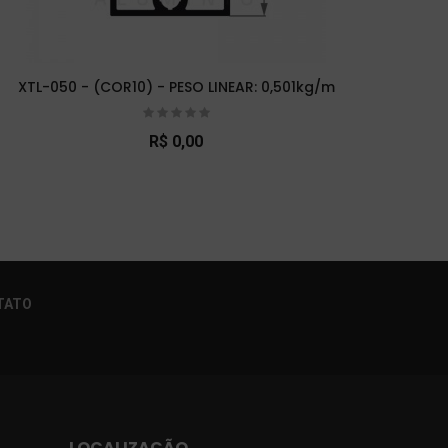
XTL-050 - (COR10) - PESO LINEAR: 0,501kg/m
XTL-
R$ 0,00
×
TATO
LOCALIZAÇÃO