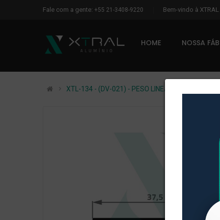
Fale com a gente:
Bem-vindo à XTRA
+55 21-3408-9220
HOME
NOSSA FÁ
XTL-134 - (DV-021) - PESO LINEAR: 0,187kg/m