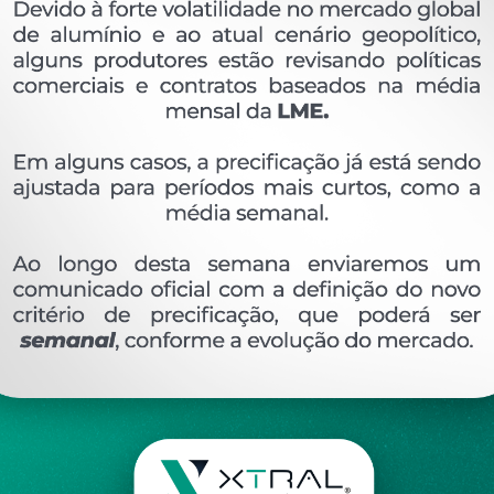
OVERVIEW
Perfil extrudado de alumínio para GRADIL E COR
Ver perfis relacionado
Etiquetas:
134- PESO LINEAR - 0
187 KG/M
DV
DESCRIÇÃO
COMENTÁRIOS (0)