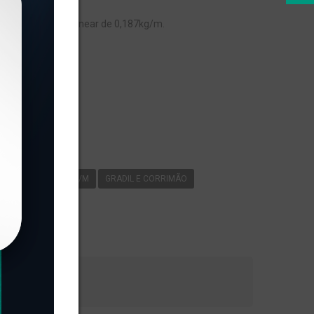
RIMÃO, com peso linear de 0,187kg/m.
s
-021
0
187KG/M
GRADIL E CORRIMÃO