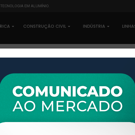
L TECNOLOGIA EM ALUMÍNIO.
BRICA
CONSTRUÇÃO CIVIL
INDÚSTRIA
LINH
XTL-134 - (DV-021) - PESO LI
0 comentários
Pedidos (0)
Disponível sob consulta
Taxas
R$ 0,00
Modelo:
GRADIL E CORRIMÃO
Disponibilidade:
Em estoque