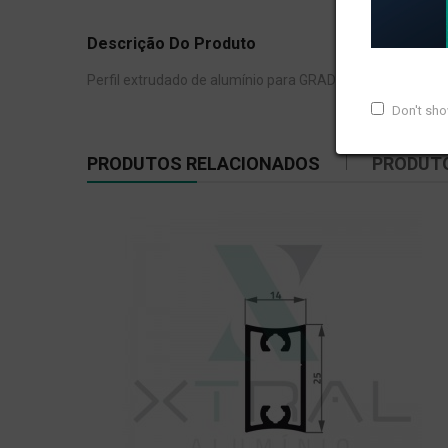
Descrição Do Produto
Perfil extrudado de alumínio para GRADIL E CORRIMÃO, c
Don't sh
PRODUTOS RELACIONADOS
PRODUT