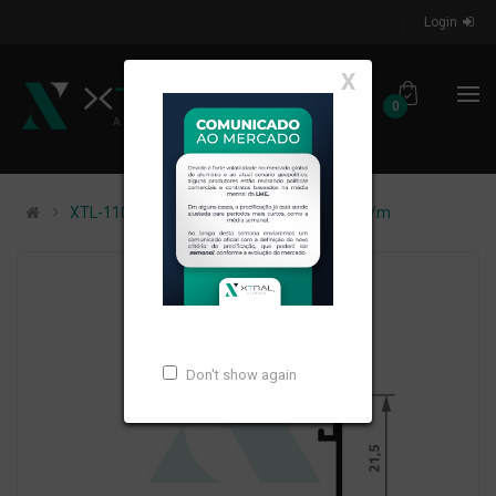
Login
X
0
XTL-110 - (L-1026) - PESO LINEAR: 0,227kg/m
Don't show again