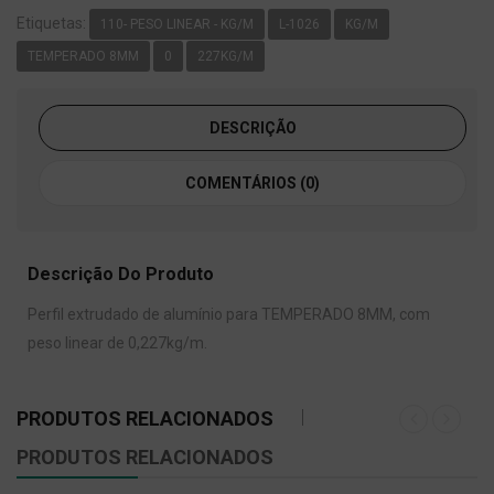
Etiquetas:
110- PESO LINEAR - KG/M
L-1026
KG/M
TEMPERADO 8MM
0
227KG/M
DESCRIÇÃO
COMENTÁRIOS (0)
Descrição Do Produto
Perfil extrudado de alumínio para TEMPERADO 8MM, com
peso linear de 0,227kg/m.
PRODUTOS RELACIONADOS
PRODUTOS RELACIONADOS