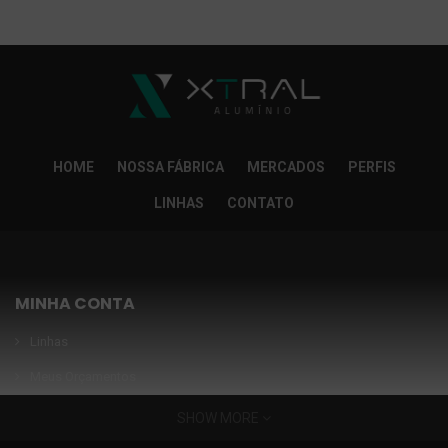
So Extra Slider: Não exitem itens para exibir!
×
HOME
NOSSA FÁBRICA
MERCADOS
PERFIS
LINHAS
CONTATO
MINHA CONTA
Linhas
Meus Orçamentos
Seja nosso parceiro
SHOW MORE
Condições Especiais