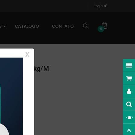
Login
AS
CATÁLOGO
CONTATO
0
X
NEAR: 0,268kg/m