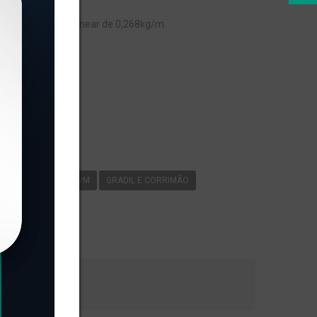
RIMÃO, com peso linear de 0,268kg/m.
s
-074
0
268KG/M
GRADIL E CORRIMÃO