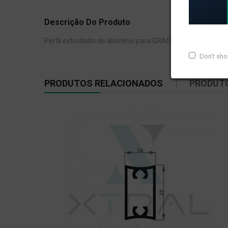
Descrição Do Produto
Perfil extrudado de alumínio para GRADIL E CORRIMÃO, c
Don't sh
PRODUTOS RELACIONADOS
PRODUT