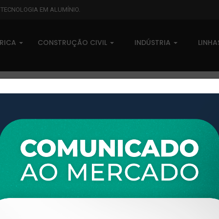
L TECNOLOGIA EM ALUMÍNIO.
BRICA
CONSTRUÇÃO CIVIL
INDÚSTRIA
LINH
XTL-103 - (CG-074) - PESO LI
0 comentários
Pedidos (0)
Disponível sob consulta
Taxas
R$ 0,00
Modelo:
GRADIL E CORRIMÃO
Disponibilidade:
Em estoque