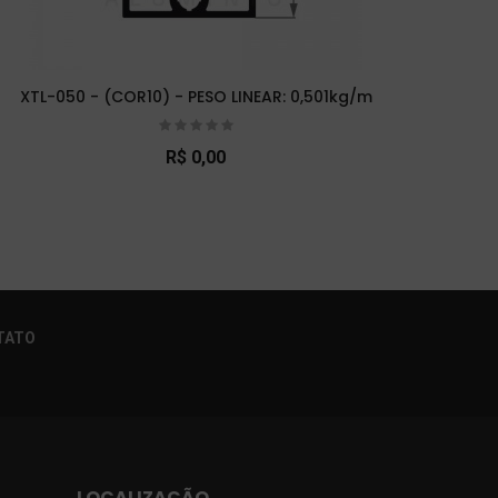
XTL-050 - (COR10) - PESO LINEAR: 0,501kg/m
XTL-
R$ 0,00
×
TATO
LOCALIZAÇÃO