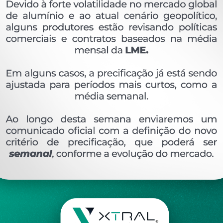
OVERVIEW
Perfil extrudado de alumínio para GRADIL E COR
Ver perfis relacionado
Etiquetas:
103- PESO LINEAR - 0
268 KG/M
CG
DESCRIÇÃO
COMENTÁRIOS (0)