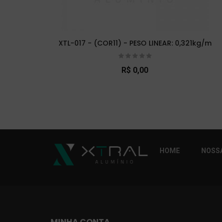
XTL-017 - (COR11) - PESO LINEAR: 0,321kg/m
R$ 0,00
So Extra Slider: Não exitem itens para exibi
HOME
NOSSA
MINHA CONTA