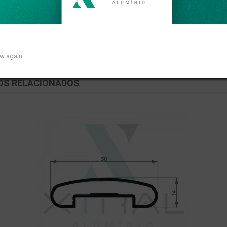
om peso linear de 0,268kg/m.
ow again
OS RELACIONADOS