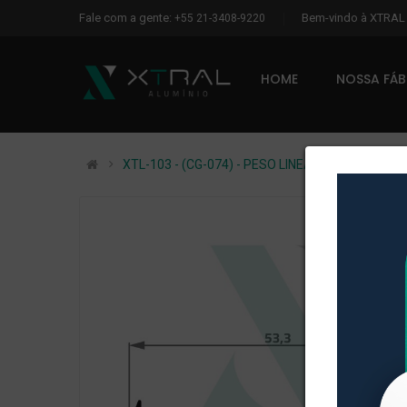
Fale com a gente:
Bem-vindo à XTRA
+55 21-3408-9220
HOME
NOSSA FÁ
XTL-103 - (CG-074) - PESO LINEAR: 0,268kg/m