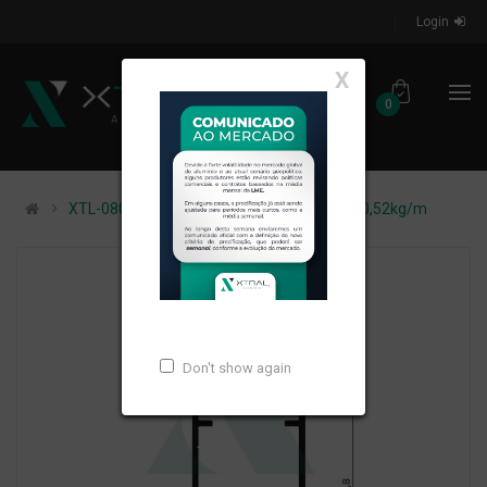
Login
X
0
XTL-080 - (TRG.2X1 COM ) - PESO LINEAR: 0,52kg/m
Don't show again