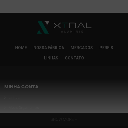
So Extra Slider: Não exitem itens para exibir!
×
HOME
NOSSA FÁBRICA
MERCADOS
PERFIS
LINHAS
CONTATO
MINHA CONTA
Linhas
Meus Orçamentos
Seja nosso parceiro
SHOW MORE
Condições Especiais