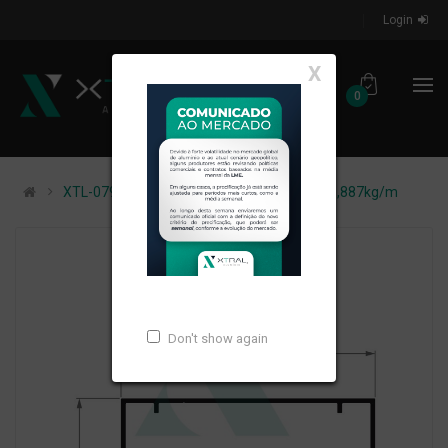
Login
X
0
XTL-079 - (TRG.3X1.1/2X) - PESO LINEAR: 0,887kg/m
Don't show again