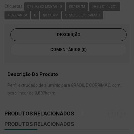
Etiquetas:
079- PESO LINEAR - 0
887 KG/M
TRG.3X1.1/2X1
4 C/ GARRA
0
887KG/M
GRADIL E CORRIMÃO
DESCRIÇÃO
COMENTÁRIOS (0)
Descrição Do Produto
Perfil extrudado de alumínio para GRADIL E CORRIMÃO, com
peso linear de 0,887kg/m.
PRODUTOS RELACIONADOS
PRODUTOS RELACIONADOS