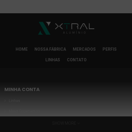
So Extra Slider: Não exitem itens para exibir!
×
HOME
NOSSA FÁBRICA
MERCADOS
PERFIS
LINHAS
CONTATO
MINHA CONTA
Linhas
Meus Orçamentos
Seja nosso parceiro
SHOW MORE
Condições Especiais