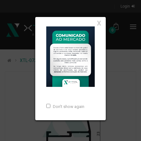
Login
X
0
XTL-072 - (129) - PESO LINEAR: 0,305kg/m
Don't show again