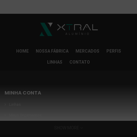
So Extra Slider: Não exitem itens para exibir!
×
HOME
NOSSA FÁBRICA
MERCADOS
PERFIS
LINHAS
CONTATO
MINHA CONTA
Linhas
Meus Orçamentos
Seja nosso parceiro
SHOW MORE
Condições Especiais