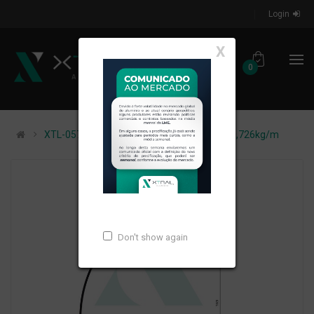
Login
X
0
XTL-057 - (CX-307 BUZIN) - PESO LINEAR: 0,726kg/m
Don't show again