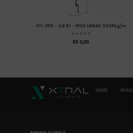
XTL-055 - (LB 8) - PESO LINEAR: 0,626kg/m
R$ 0,00
So Extra Slider: Não exitem itens para exibi
HOME
NOSSA
MINHA CONTA