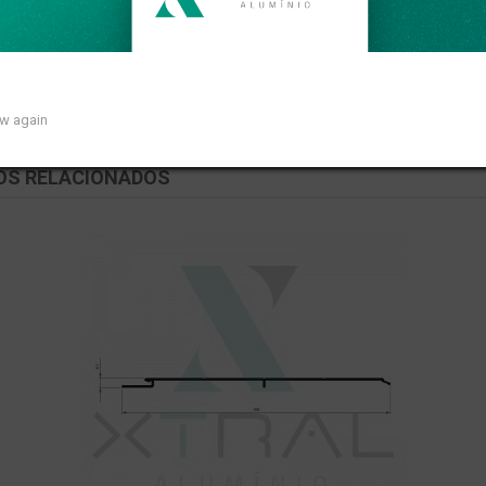
ar de 0,626kg/m.
ow again
OS RELACIONADOS