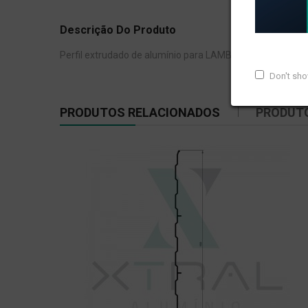
Descrição Do Produto
Perfil extrudado de alumínio para LAMBRI, com peso line
Don't sh
PRODUTOS RELACIONADOS
PRODUT