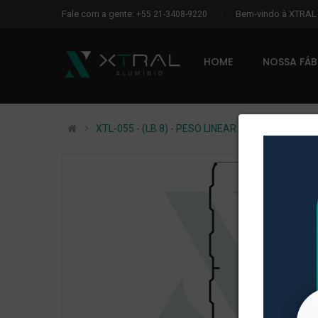
Fale com a gente:
Bem-vindo à XTRA
+55 21-3408-9220
HOME
NOSSA FÁ
XTL-055 - (LB 8) - PESO LINEAR: 0,626kg/m