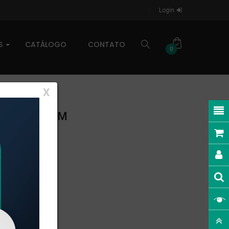
Login
AS
CATÁLOGO
CONTATO
0
X
AR: 0,626kg/m