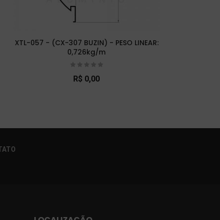
XTL-057 - (CX-307 BUZIN) - PESO LINEAR:
XTL-0
0,726kg/m
R$ 0,00
×
TATO
LOCALIZAÇÃO