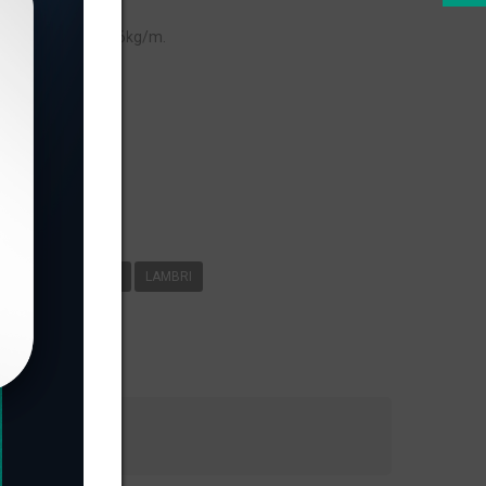
eso linear de 0,626kg/m.
s
 8
0
626KG/M
LAMBRI