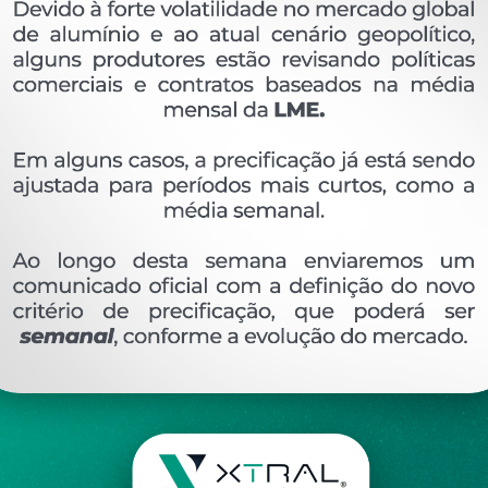
OVERVIEW
Perfil extrudado de alumínio para LAMBRI, com p
Ver perfis relacionado
Etiquetas:
055- PESO LINEAR - 0
626 KG/M
LB
DESCRIÇÃO
COMENTÁRIOS (0)