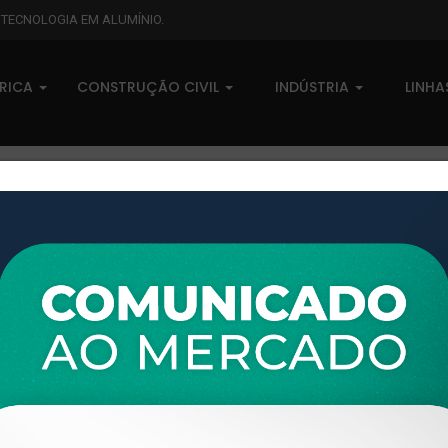
L TECNOLOGIA EM ALUMÍNIO.
BRICA
CONSTRUÇÃO CIVIL
INDÚSTRIA
LINH
XTL-055 - (LB 8) - PESO LINE
0 comentários
Pedidos (0)
Disponível sob consulta
Taxas
R$ 0,00
Modelo:
LAMBRI
Disponibilidade:
Em estoque