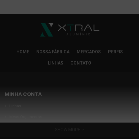
So Extra Slider: Não exitem itens para exibir!
×
HOME
NOSSA FÁBRICA
MERCADOS
PERFIS
LINHAS
CONTATO
MINHA CONTA
Linhas
Meus Orçamentos
Seja nosso parceiro
SHOW MORE
Condições Especiais