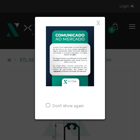
Login
X
0
XTL-051 - (COR 26) - PESO LINEAR: 0,238kg/m
Don't show again