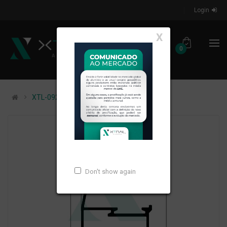
Login
X
0
XTL-092 - PESO LINEAR: 0,412kg/m
Don't show again