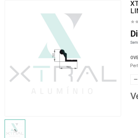
XT
LI
D
Sem
OV
Per
V