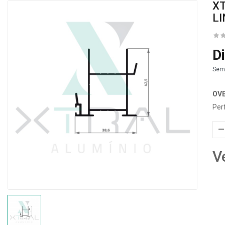
XT
LI
D
Sem
OV
Per
V