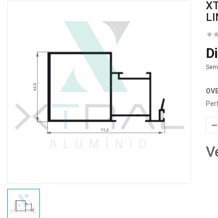
XT
LI
D
Sem
OV
Per
V